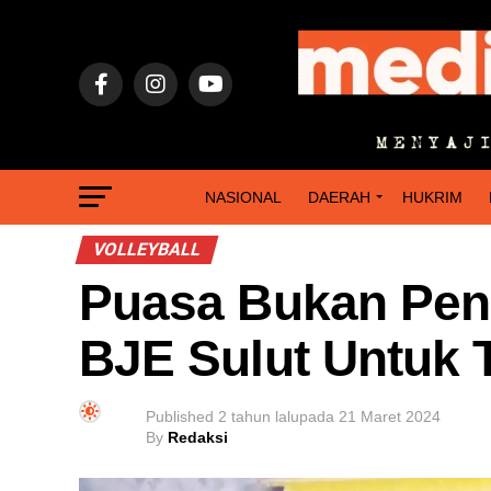
NASIONAL
DAERAH
HUKRIM
VOLLEYBALL
Puasa Bukan Peng
BJE Sulut Untuk T
Published
2 tahun lalu
pada
21 Maret 2024
By
Redaksi