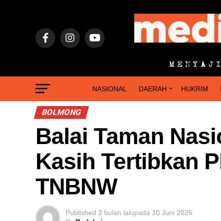
NASIONAL
DAERAH
HUKRIM
BOLMONG
Balai Taman Nasion
Kasih Tertibkan 
TNBNW
Published
2 bulan lalu
pada
10 Juni 2026