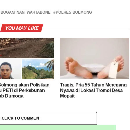
 BOGANI NANI WARTABONE
POLRES BOLMONG
YOU MAY LIKE
olmong akan Polisikan
Tragis, Pria 55 Tahun Meregang
u PETI di Perkebunan
Nyawa di Lokasi Tromol Desa
ab Dumoga
Mopait
CLICK TO COMMENT