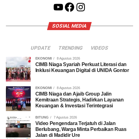
YouTube
Facebook
Instagram
SOSIAL MEDIA
UPDATE
TRENDING
VIDEOS
EKONOMI
8 Agustus 2026
CIMB Niaga Syariah Perkuat Literasi dan
Inklusi Keuangan Digital di UNIDA Gontor
EKONOMI
8 Agustus 2026
CIMB Niaga dan Ajaib Group Jalin
Kemitraan Strategis, Hadirkan Layanan
Keuangan & Investasi Terintegrasi
BITUNG
7 Agustus 2026
Video Pengendara Terjatuh di Jalan
Berlubang, Warga Minta Perbaikan Ruas
Jalan di Madidir Ure