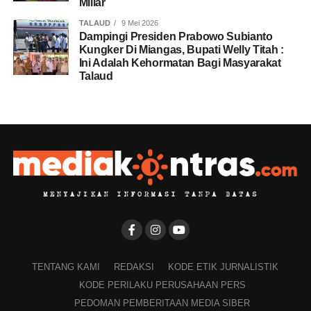
Miliar
TALAUD
9 Mei 2026
Dampingi Presiden Prabowo Subianto
Kungker Di Miangas, Bupati Welly Titah :
Ini Adalah Kehormatan Bagi Masyarakat
Talaud
TENTANG KAMI
REDAKSI
KODE ETIK JURNALISTIK
KODE PERILAKU PERUSAHAAN PERS
PEDOMAN PEMBERITAAN MEDIA SIBER