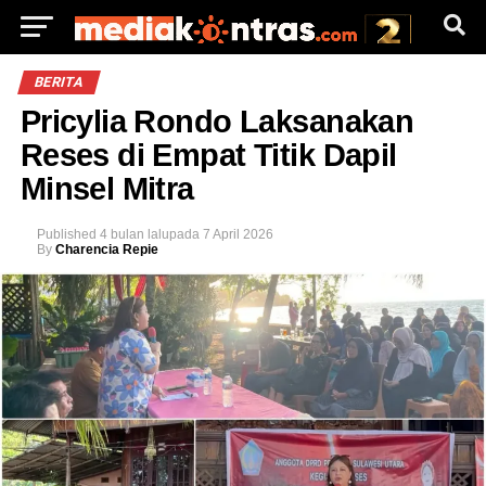
BERITA
Pricylia Rondo Laksanakan
Reses di Empat Titik Dapil
Minsel Mitra
Published
4 bulan lalu
pada
7 April 2026
By
Charencia Repie