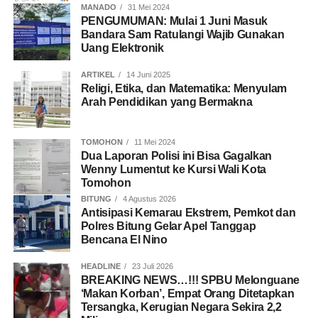
MANADO
31 Mei 2024
PENGUMUMAN: Mulai 1 Juni Masuk
Bandara Sam Ratulangi Wajib Gunakan
Uang Elektronik
ARTIKEL
14 Juni 2025
Religi, Etika, dan Matematika: Menyulam
Arah Pendidikan yang Bermakna
TOMOHON
11 Mei 2024
Dua Laporan Polisi ini Bisa Gagalkan
Wenny Lumentut ke Kursi Wali Kota
Tomohon
BITUNG
4 Agustus 2026
Antisipasi Kemarau Ekstrem, Pemkot dan
Polres Bitung Gelar Apel Tanggap
Bencana El Nino
HEADLINE
23 Juli 2026
BREAKING NEWS…!!! SPBU Melonguane
‘Makan Korban’, Empat Orang Ditetapkan
Tersangka, Kerugian Negara Sekira 2,2