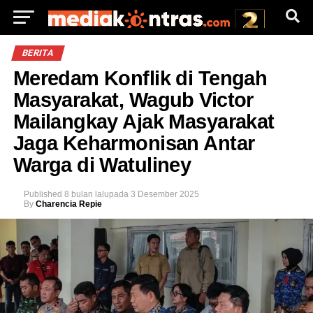
BERITA
Meredam Konflik di Tengah
Masyarakat, Wagub Victor
Mailangkay Ajak Masyarakat
Jaga Keharmonisan Antar
Warga di Watuliney
Published
8 bulan lalu
pada
3 Desember 2025
By
Charencia Repie