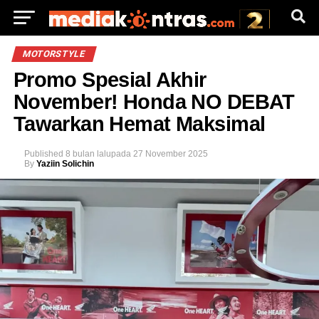
MOTORSTYLE
Promo Spesial Akhir
November! Honda NO DEBAT
Tawarkan Hemat Maksimal
Published
8 bulan lalu
pada
27 November 2025
By
Yaziin Solichin