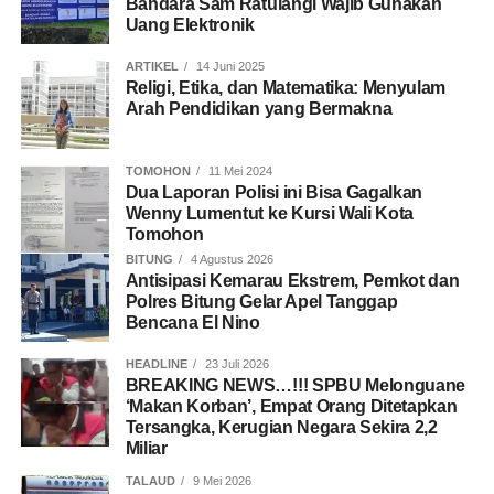
Bandara Sam Ratulangi Wajib Gunakan
Uang Elektronik
ARTIKEL
14 Juni 2025
Religi, Etika, dan Matematika: Menyulam
Arah Pendidikan yang Bermakna
TOMOHON
11 Mei 2024
Dua Laporan Polisi ini Bisa Gagalkan
Wenny Lumentut ke Kursi Wali Kota
Tomohon
BITUNG
4 Agustus 2026
Antisipasi Kemarau Ekstrem, Pemkot dan
Polres Bitung Gelar Apel Tanggap
Bencana El Nino
HEADLINE
23 Juli 2026
BREAKING NEWS…!!! SPBU Melonguane
‘Makan Korban’, Empat Orang Ditetapkan
Tersangka, Kerugian Negara Sekira 2,2
Miliar
TALAUD
9 Mei 2026