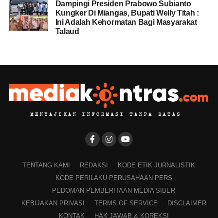
Dampingi Presiden Prabowo Subianto
Kungker Di Miangas, Bupati Welly Titah :
Ini Adalah Kehormatan Bagi Masyarakat
Talaud
TENTANG KAMI
REDAKSI
KODE ETIK JURNALISTIK
KODE PERILAKU PERUSAHAAN PERS
PEDOMAN PEMBERITAAN MEDIA SIBER
KEBIJAKAN PRIVASI
TERMS OF SERVICE
DISCLAIMER
KONTAK
HAK JAWAB & KOREKSI