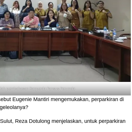
elah pembahasan Ranperda Pansus Perumda
but Eugenie Mantiri mengemukakan, perparkiran di
geleolanya?
ulut, Reza Dotulong menjelaskan, untuk perparkiran