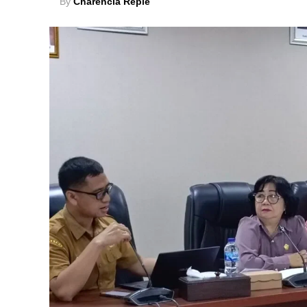
By
Charencia Repie