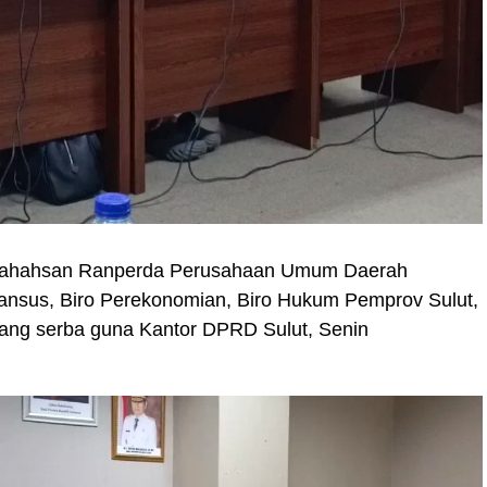
bahahsan Ranperda Perusahaan Umum Daerah
ansus, Biro Perekonomian, Biro Hukum Pemprov Sulut,
ng serba guna Kantor DPRD Sulut, Senin