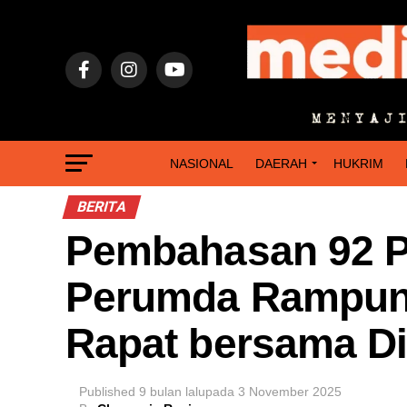
NASIONAL
DAERAH
HUKRIM
BERITA
Pembahasan 92 P
Perumda Rampung
Rapat bersama Di
Published
9 bulan lalu
pada
3 November 2025