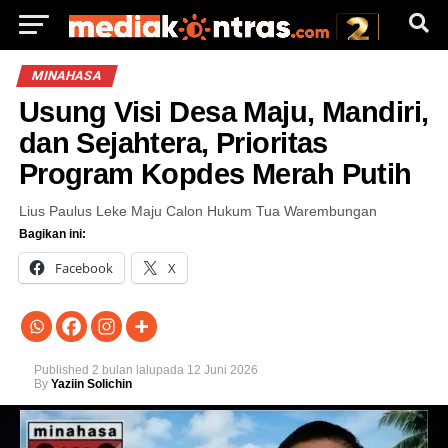
MINAHASA
Usung Visi Desa Maju, Mandiri,
dan Sejahtera, Prioritas
Program Kopdes Merah Putih
Lius Paulus Leke Maju Calon Hukum Tua Warembungan
Bagikan ini:
Facebook
X
Published
2 bulan lalu
pada
12 Juni 2026
By
Yaziin Solichin