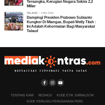
Tersangka, Kerugian Negara Sekira 2,2
Miliar
TALAUD
9 Mei 2026
Dampingi Presiden Prabowo Subianto
Kungker Di Miangas, Bupati Welly Titah :
Ini Adalah Kehormatan Bagi Masyarakat
Talaud
TENTANG KAMI
REDAKSI
KODE ETIK JURNALISTIK
KODE PERILAKU PERUSAHAAN PERS