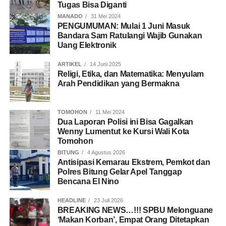
Tugas Bisa Diganti
MANADO
31 Mei 2024
PENGUMUMAN: Mulai 1 Juni Masuk
Bandara Sam Ratulangi Wajib Gunakan
Uang Elektronik
ARTIKEL
14 Juni 2025
Religi, Etika, dan Matematika: Menyulam
Arah Pendidikan yang Bermakna
TOMOHON
11 Mei 2024
Dua Laporan Polisi ini Bisa Gagalkan
Wenny Lumentut ke Kursi Wali Kota
Tomohon
BITUNG
4 Agustus 2026
Antisipasi Kemarau Ekstrem, Pemkot dan
Polres Bitung Gelar Apel Tanggap
Bencana El Nino
HEADLINE
23 Juli 2026
BREAKING NEWS…!!! SPBU Melonguane
‘Makan Korban’, Empat Orang Ditetapkan