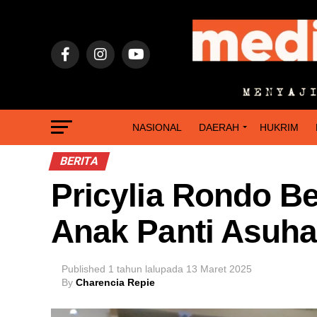
NASIONAL
DAERAH
HUKRIM
BERITA
Pricylia Rondo B
Anak Panti Asuha
Published
1 tahun lalu
pada
13 Maret 2025
By
Charencia Repie