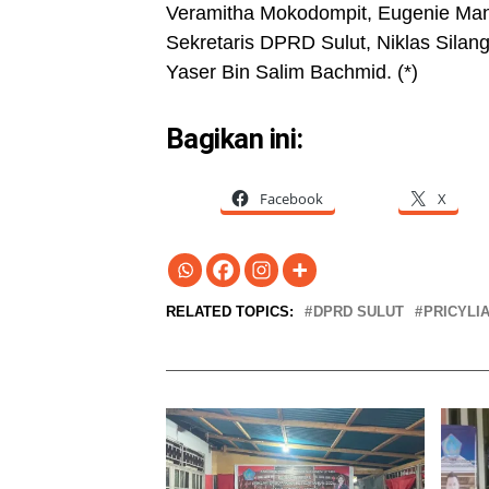
Veramitha Mokodompit, Eugenie Manti
Sekretaris DPRD Sulut, Niklas Sila
Yaser Bin Salim Bachmid. (*)
Bagikan ini:
Facebook
X
RELATED TOPICS:
DPRD SULUT
PRICYLI