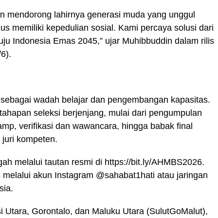
gin mendorong lahirnya generasi muda yang unggul
gus memiliki kepedulian sosial. Kami percaya solusi dari
ju Indonesia Emas 2045,” ujar Muhibbuddin dalam rilis
6).
g sebagai wadah belajar dan pengembangan kapasitas.
tahapan seleksi berjenjang, mulai dari pengumpulan
camp, verifikasi dan wawancara, hingga babak final
juri kompeten.
h melalui tautan resmi di https://bit.ly/AHMBS2026.
s melalui akun Instagram @sahabat1hati atau jaringan
sia.
i Utara, Gorontalo, dan Maluku Utara (SulutGoMalut),