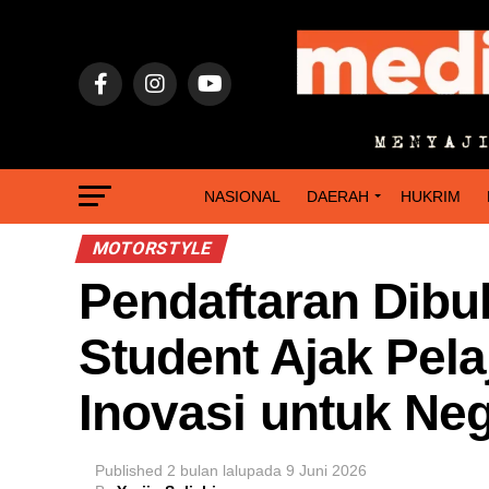
NASIONAL
DAERAH
HUKRIM
MOTORSTYLE
Pendaftaran Dibu
Student Ajak Pela
Inovasi untuk Neg
Published
2 bulan lalu
pada
9 Juni 2026