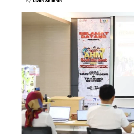
By
Yaziin Solichin