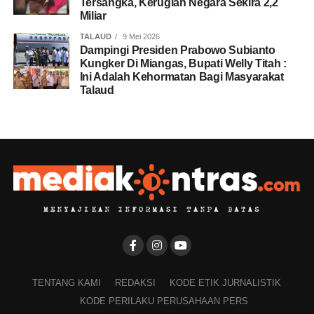
Tersangka, Kerugian Negara Sekira 2,2
Miliar
TALAUD
9 Mei 2026
Dampingi Presiden Prabowo Subianto
Kungker Di Miangas, Bupati Welly Titah :
Ini Adalah Kehormatan Bagi Masyarakat
Talaud
TENTANG KAMI
REDAKSI
KODE ETIK JURNALISTIK
KODE PERILAKU PERUSAHAAN PERS