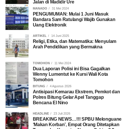
Jalan di Madidir Ure
MANADO
31 Mei 2024
PENGUMUMAN: Mulai 1 Juni Masuk
Bandara Sam Ratulangi Wajib Gunakan
Uang Elektronik
ARTIKEL
14 Juni 2025
Religi, Etika, dan Matematika: Menyulam
Arah Pendidikan yang Bermakna
TOMOHON
11 Mei 2024
Dua Laporan Polisi ini Bisa Gagalkan
Wenny Lumentut ke Kursi Wali Kota
Tomohon
BITUNG
4 Agustus 2026
Antisipasi Kemarau Ekstrem, Pemkot dan
Polres Bitung Gelar Apel Tanggap
Bencana El Nino
HEADLINE
23 Juli 2026
BREAKING NEWS…!!! SPBU Melonguane
‘Makan Korban’, Empat Orang Ditetapkan