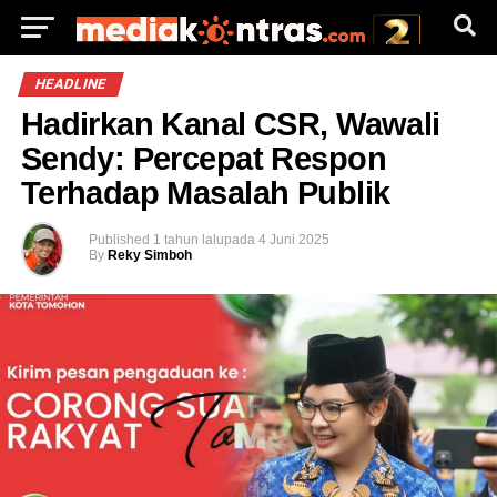
HEADLINE
Hadirkan Kanal CSR, Wawali
Sendy: Percepat Respon
Terhadap Masalah Publik
Published
1 tahun lalu
pada
4 Juni 2025
By
Reky Simboh