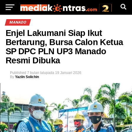
MANADO
Enjel Lakumani Siap Ikut
Bertarung, Bursa Calon Ketua
SP DPC PLN UP3 Manado
Resmi Dibuka
Published
7 bulan lalu
pada
19 Januari 2026
By
Yaziin Solichin