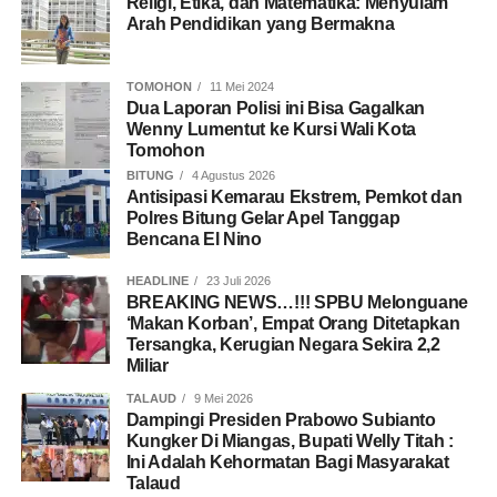
Religi, Etika, dan Matematika: Menyulam
Arah Pendidikan yang Bermakna
TOMOHON
11 Mei 2024
Dua Laporan Polisi ini Bisa Gagalkan
Wenny Lumentut ke Kursi Wali Kota
Tomohon
BITUNG
4 Agustus 2026
Antisipasi Kemarau Ekstrem, Pemkot dan
Polres Bitung Gelar Apel Tanggap
Bencana El Nino
HEADLINE
23 Juli 2026
BREAKING NEWS…!!! SPBU Melonguane
‘Makan Korban’, Empat Orang Ditetapkan
Tersangka, Kerugian Negara Sekira 2,2
Miliar
TALAUD
9 Mei 2026
Dampingi Presiden Prabowo Subianto
Kungker Di Miangas, Bupati Welly Titah :
Ini Adalah Kehormatan Bagi Masyarakat
Talaud