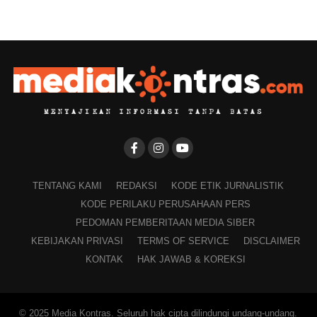
TENTANG KAMI
REDAKSI
KODE ETIK JURNALISTIK
KODE PERILAKU PERUSAHAAN PERS
PEDOMAN PEMBERITAAN MEDIA SIBER
KEBIJAKAN PRIVASI
TERMS OF SERVICE
DISCLAIMER
KONTAK
HAK JAWAB & KOREKSI
© 2025 Media Kontras. Seluruh hak cipta dilindungi undang-undang.