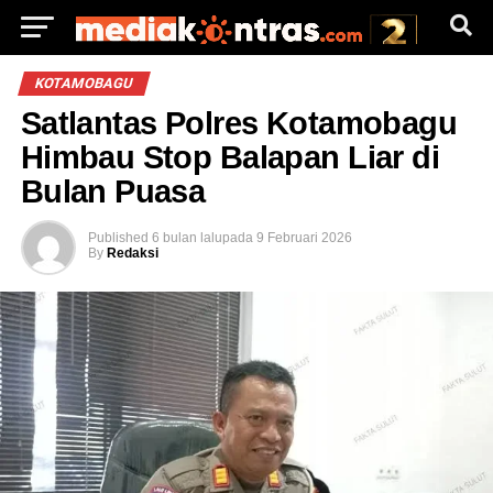
KOTAMOBAGU
Satlantas Polres Kotamobagu
Himbau Stop Balapan Liar di
Bulan Puasa
Published
6 bulan lalu
pada
9 Februari 2026
By
Redaksi