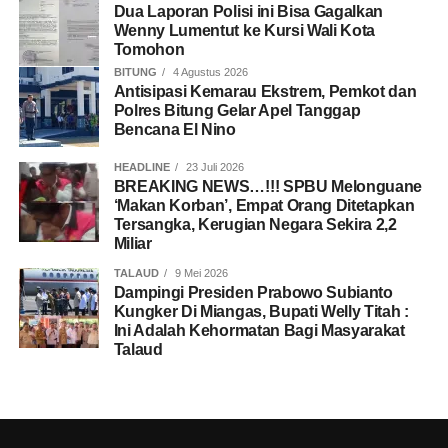
Dua Laporan Polisi ini Bisa Gagalkan
Wenny Lumentut ke Kursi Wali Kota
Tomohon
BITUNG
4 Agustus 2026
Antisipasi Kemarau Ekstrem, Pemkot dan
Polres Bitung Gelar Apel Tanggap
Bencana El Nino
HEADLINE
23 Juli 2026
BREAKING NEWS…!!! SPBU Melonguane
‘Makan Korban’, Empat Orang Ditetapkan
Tersangka, Kerugian Negara Sekira 2,2
Miliar
TALAUD
9 Mei 2026
Dampingi Presiden Prabowo Subianto
Kungker Di Miangas, Bupati Welly Titah :
Ini Adalah Kehormatan Bagi Masyarakat
Talaud