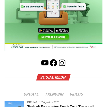
YouTube
Facebook
Instagram
SOSIAL MEDIA
UPDATE
TRENDING
VIDEOS
BITUNG
7 Agustus 2026
Terjepit Excavator Sopir Truk Tewas di