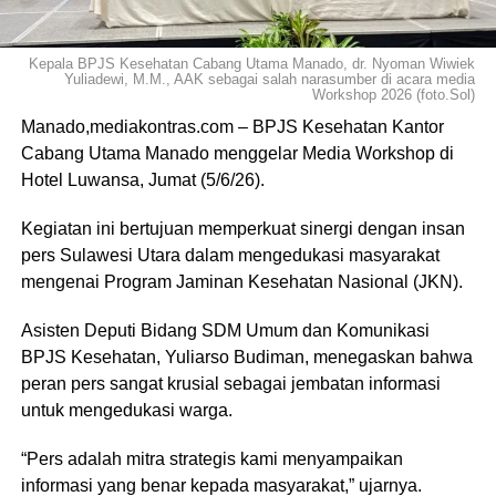
Kepala BPJS Kesehatan Cabang Utama Manado, dr. Nyoman Wiwiek
Yuliadewi, M.M., AAK sebagai salah narasumber di acara media
Workshop 2026 (foto.Sol)
Manado,mediakontras.com – BPJS Kesehatan Kantor
Cabang Utama Manado menggelar Media Workshop di
Hotel Luwansa, Jumat (5/6/26).
Kegiatan ini bertujuan memperkuat sinergi dengan insan
pers Sulawesi Utara dalam mengedukasi masyarakat
mengenai Program Jaminan Kesehatan Nasional (JKN).
Asisten Deputi Bidang SDM Umum dan Komunikasi
BPJS Kesehatan, Yuliarso Budiman, menegaskan bahwa
peran pers sangat krusial sebagai jembatan informasi
untuk mengedukasi warga.
“Pers adalah mitra strategis kami menyampaikan
informasi yang benar kepada masyarakat,” ujarnya.