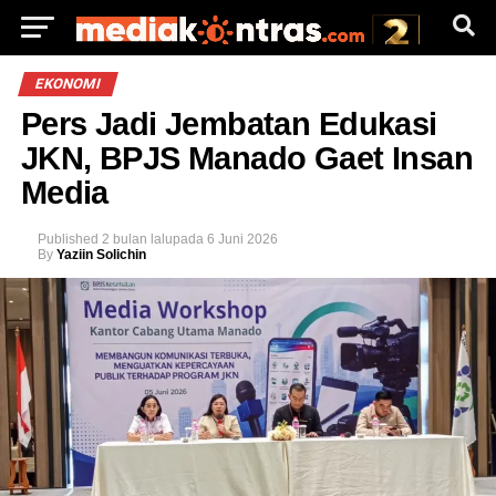
EKONOMI
Pers Jadi Jembatan Edukasi
JKN, BPJS Manado Gaet Insan
Media
Published
2 bulan lalu
pada
6 Juni 2026
By
Yaziin Solichin