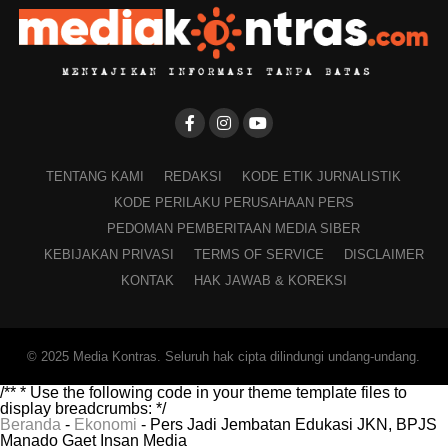
TENTANG KAMI
REDAKSI
KODE ETIK JURNALISTIK
KODE PERILAKU PERUSAHAAN PERS
PEDOMAN PEMBERITAAN MEDIA SIBER
KEBIJAKAN PRIVASI
TERMS OF SERVICE
DISCLAIMER
KONTAK
HAK JAWAB & KOREKSI
© 2025 Media Kontras. Seluruh hak cipta dilindungi undang-undang.
/** * Use the following code in your theme template files to
display breadcrumbs: */
Beranda
-
Ekonomi
-
Pers Jadi Jembatan Edukasi JKN, BPJS
Manado Gaet Insan Media