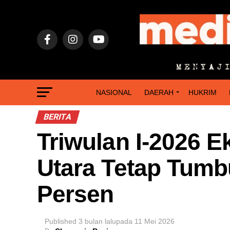
NASIONAL
DAERAH
HUKRIM
BERITA
Triwulan I-2026 
Utara Tetap Tumb
Persen
Published
3 bulan lalu
pada
11 Mei 2026