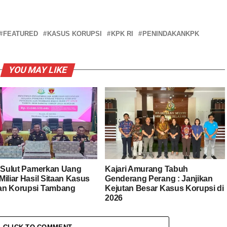
FEATURED
KASUS KORUPSI
KPK RI
PENINDAKANKPK
YOU MAY LIKE
i Sulut Pamerkan Uang
Kajari Amurang Tabuh
iliar Hasil Sitaan Kasus
Genderang Perang : Janjikan
n Korupsi Tambang
Kejutan Besar Kasus Korupsi di
2026