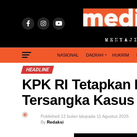
NASIONAL
DAERAH
HUKRIM
HEADLINE
KPK RI Tetapkan 
Tersangka Kasus
Published
12 bulan lalu
pada
11 Agustus 2025
By
Redaksi