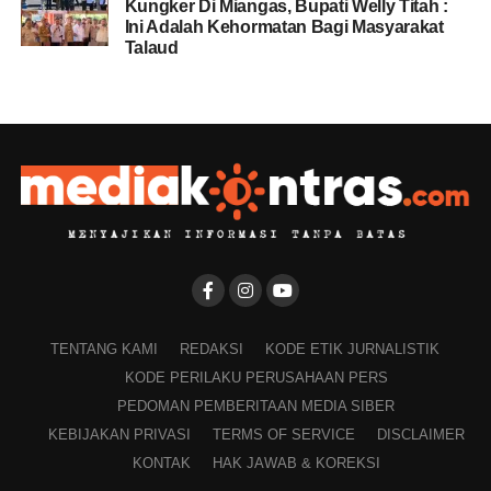
Kungker Di Miangas, Bupati Welly Titah :
Ini Adalah Kehormatan Bagi Masyarakat
Talaud
TENTANG KAMI
REDAKSI
KODE ETIK JURNALISTIK
KODE PERILAKU PERUSAHAAN PERS
PEDOMAN PEMBERITAAN MEDIA SIBER
KEBIJAKAN PRIVASI
TERMS OF SERVICE
DISCLAIMER
KONTAK
HAK JAWAB & KOREKSI