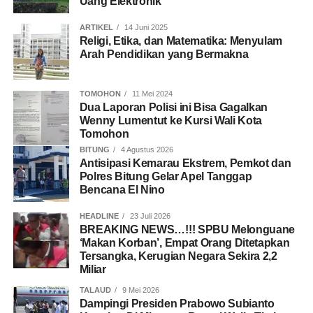
Uang Elektronik
ARTIKEL
14 Juni 2025
Religi, Etika, dan Matematika: Menyulam
Arah Pendidikan yang Bermakna
TOMOHON
11 Mei 2024
Dua Laporan Polisi ini Bisa Gagalkan
Wenny Lumentut ke Kursi Wali Kota
Tomohon
BITUNG
4 Agustus 2026
Antisipasi Kemarau Ekstrem, Pemkot dan
Polres Bitung Gelar Apel Tanggap
Bencana El Nino
HEADLINE
23 Juli 2026
BREAKING NEWS…!!! SPBU Melonguane
‘Makan Korban’, Empat Orang Ditetapkan
Tersangka, Kerugian Negara Sekira 2,2
Miliar
TALAUD
9 Mei 2026
Dampingi Presiden Prabowo Subianto