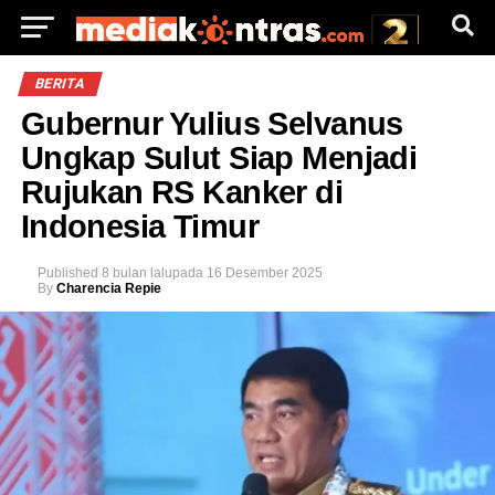
BERITA
Gubernur Yulius Selvanus
Ungkap Sulut Siap Menjadi
Rujukan RS Kanker di
Indonesia Timur
Published
8 bulan lalu
pada
16 Desember 2025
By
Charencia Repie