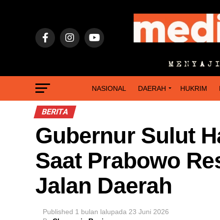
NASIONAL
DAERAH
HUKRIM
BERITA
Gubernur Sulut Ha
Saat Prabowo Re
Jalan Daerah
Published
1 bulan lalu
pada
23 Juni 2026