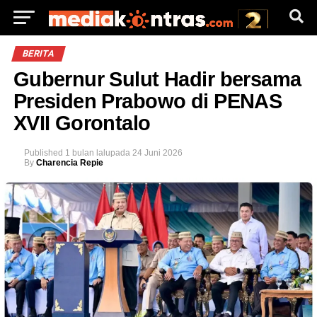
BERITA
Gubernur Sulut Hadir bersama
Presiden Prabowo di PENAS
XVII Gorontalo
Published
1 bulan lalu
pada
24 Juni 2026
By
Charencia Repie