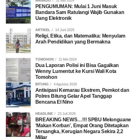
MANADO
31 Mei 2024
PENGUMUMAN: Mulai 1 Juni Masuk
Bandara Sam Ratulangi Wajib Gunakan
Uang Elektronik
ARTIKEL
14 Juni 2025
Religi, Etika, dan Matematika: Menyulam
Arah Pendidikan yang Bermakna
TOMOHON
11 Mei 2024
Dua Laporan Polisi ini Bisa Gagalkan
Wenny Lumentut ke Kursi Wali Kota
Tomohon
BITUNG
4 Agustus 2026
Antisipasi Kemarau Ekstrem, Pemkot dan
Polres Bitung Gelar Apel Tanggap
Bencana El Nino
HEADLINE
23 Juli 2026
BREAKING NEWS…!!! SPBU Melonguane
‘Makan Korban’, Empat Orang Ditetapkan
Tersangka, Kerugian Negara Sekira 2,2
Miliar