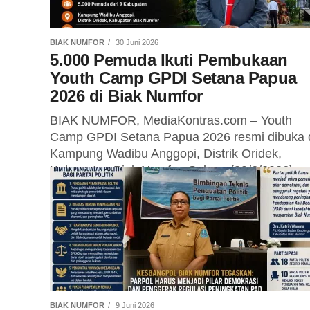
BIAK NUMFOR
30 Juni 2026
5.000 Pemuda Ikuti Pembukaan
Youth Camp GPDI Setana Papua
2026 di Biak Numfor
BIAK NUMFOR, MediaKontras.com – Youth
Camp GPDI Setana Papua 2026 resmi dibuka 
Kampung Wadibu Anggopi, Distrik Oridek,
Kabupaten Biak Numfor, Selasa (30/6/2026).
Kegiatan yang diikuti...
BIAK NUMFOR
9 Juni 2026