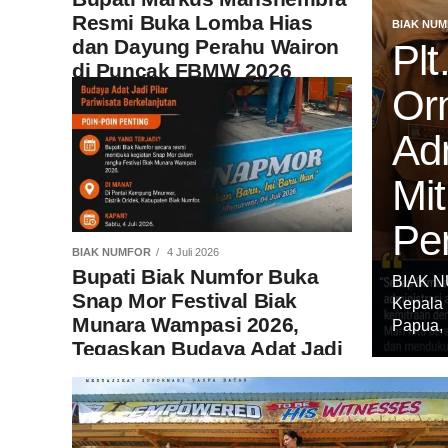
Resmi Buka Lomba Hias
BIAK NU
dan Dayung Perahu Wairon
Pl
di Puncak FBMW 2026
Or
Adm
Mit
Pe
BIAK NUMFOR
4 Juli 2026
Bupati Biak Numfor Buka
BIAK NU
Snap Mor Festival Biak
Kepala 
Munara Wampasi 2026,
Papua, D
Tegaskan Budaya Adat Jadi
Pilar Pariwisata
Berkelanjutan