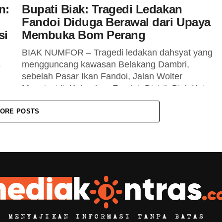
n:
Bupati Biak: Tragedi Ledakan
Fandoi Diduga Berawal dari Upaya
si
Membuka Bom Perang
BIAK NUMFOR – Tragedi ledakan dahsyat yang
mengguncang kawasan Belakang Dambri,
6
sebelah Pasar Ikan Fandoi, Jalan Wolter
Monginsidi, Kelurahan Fandoi, Distrik Biak Kota,
ol)
Minggu (31/5/2026) pukul...
ORE POSTS