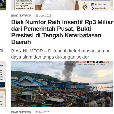
BIAK NUMFOR
25 Juni 2026
Biak Numfor Raih Insentif Rp3 Miliar
dari Pemerintah Pusat, Bukti
Prestasi di Tengah Keterbatasan
Daerah
di
BIAK NUMFOR – Di tengah keterbatasan sumber
daya alam dan tanpa dukungan sektor
pertambangan besar seperti sejumlah daerah lain
di Papua, Kabupaten Biak Numfor berhasil
mengukir...
BIAK NUMFOR
31 Mei 2026