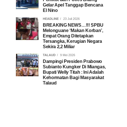
Gelar Apel Tanggap Bencana
El Nino
HEADLINE
23 Juli 2026
BREAKING NEWS…!!! SPBU
Melonguane ‘Makan Korban’,
Empat Orang Ditetapkan
Tersangka, Kerugian Negara
Sekira 2,2 Miliar
TALAUD
9 Mei 2026
Dampingi Presiden Prabowo
Subianto Kungker Di Miangas,
Bupati Welly Titah : Ini Adalah
Kehormatan Bagi Masyarakat
Talaud