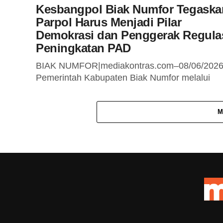
Kesbangpol Biak Numfor Tegaska
Parpol Harus Menjadi Pilar
Demokrasi dan Penggerak Regula
Peningkatan PAD
BIAK NUMFOR|mediakontras.com–08/06/202
Pemerintah Kabupaten Biak Numfor melalui
Badan Kesatuan Bangsa dan Politik (Kesbangp
menegaskan bahwa partai politik tidak hanya
M
berperan sebagai peserta pemilu, tetapi juga
harus...