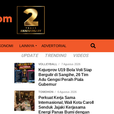
KONOMI
LAINNYA
ADVERTORIAL
UPDATE
TRENDING
VIDEOS
VOLLEYBALL
7 Agustus 2026
Kejurprov U19 Bola Voli Siap
Bergulir di Sangihe, 26 Tim
Adu Gengsi Peraih Piala
Gubernur
TOMOHON
6 Agustus 2026
Perkuat Kerja Sama
Internasional, Wali Kota Caroll
Senduk Jajaki Kerjasama
Energi Panas Bumi dengan