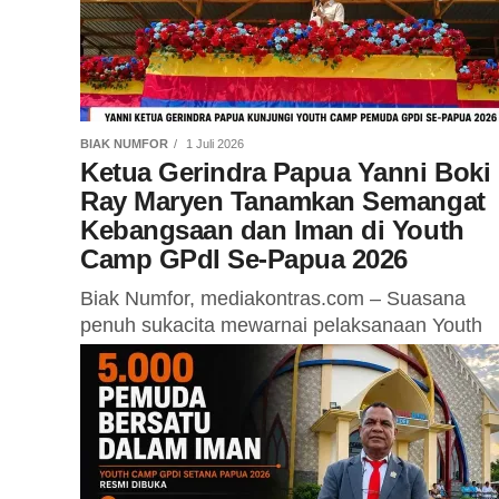
BIAK NUMFOR
1 Juli 2026
Ketua Gerindra Papua Yanni Boki
Ray Maryen Tanamkan Semangat
Kebangsaan dan Iman di Youth
Camp GPdI Se-Papua 2026
Biak Numfor, mediakontras.com – Suasana
penuh sukacita mewarnai pelaksanaan Youth
Camp Pemuda GPdI Se-Tanah Papua 2026 di
Gereja GPdI Yerusalem Baru Anggopi, Kampu
Wadibu Anggopi, Distrik...