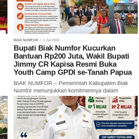
BIAK NUMFOR
1 Juli 2026
Bupati Biak Numfor Kucurkan
Bantuan Rp200 Juta, Wakil Bupati
Jimmy CR Kapisa Resmi Buka
Youth Camp GPDI se-Tanah Papua
BIAK NUMFOR – Pemerintah Kabupaten Biak
Numfor menunjukkan komitmennya dalam
mendukung pembinaan generasi muda gereja
ng
dengan mengucurkan bantuan sebesar Rp200
juta pada pembukaan Youth Camp GPDI...