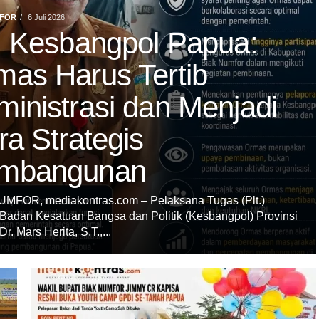
MFOR
6 Juli 2026
t. Kesbangpol Papua:
mas Harus Tertib
inistrasi dan Menjadi
ra Strategis
mbangunan
MFOR, mediakontras.com – Pelaksana Tugas (Plt.)
Badan Kesatuan Bangsa dan Politik (Kesbangpol) Provinsi
r. Mars Herita, S.T.,...