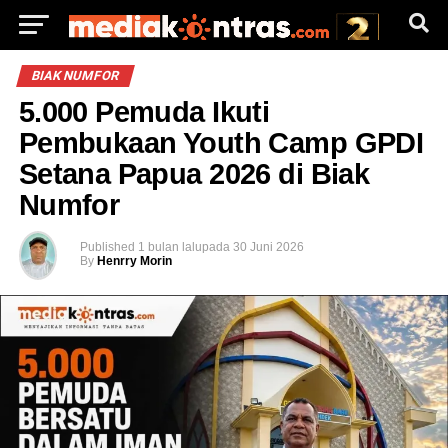
BIAK NUMFOR
5.000 Pemuda Ikuti
Pembukaan Youth Camp GPDI
Setana Papua 2026 di Biak
Numfor
Published
1 bulan lalu
pada
30 Juni 2026
By
Henrry Morin