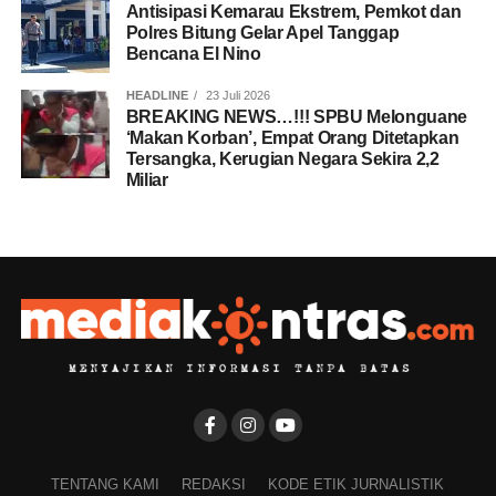
Antisipasi Kemarau Ekstrem, Pemkot dan
Polres Bitung Gelar Apel Tanggap
Bencana El Nino
HEADLINE
23 Juli 2026
BREAKING NEWS…!!! SPBU Melonguane
‘Makan Korban’, Empat Orang Ditetapkan
Tersangka, Kerugian Negara Sekira 2,2
Miliar
TENTANG KAMI
REDAKSI
KODE ETIK JURNALISTIK