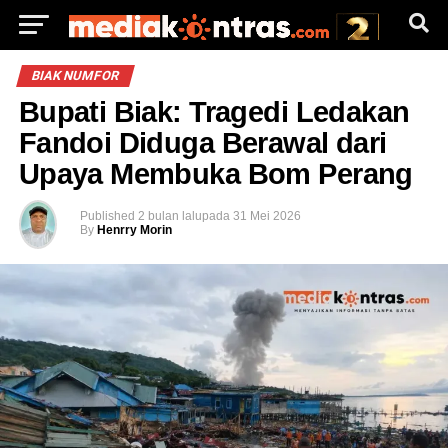
BIAK NUMFOR
Bupati Biak: Tragedi Ledakan
Fandoi Diduga Berawal dari
Upaya Membuka Bom Perang
Published
2 bulan lalu
pada
31 Mei 2026
By
Henrry Morin