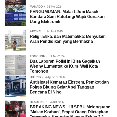
MANADO
31 Mei 2024
PENGUMUMAN: Mulai 1 Juni Masuk
Bandara Sam Ratulangi Wajib Gunakan
Uang Elektronik
ARTIKEL
14 Juni 2025
Religi, Etika, dan Matematika: Menyulam
Arah Pendidikan yang Bermakna
TOMOHON
11 Mei 2024
Dua Laporan Polisi ini Bisa Gagalkan
Wenny Lumentut ke Kursi Wali Kota
Tomohon
BITUNG
4 Agustus 2026
Antisipasi Kemarau Ekstrem, Pemkot dan
Polres Bitung Gelar Apel Tanggap
Bencana El Nino
HEADLINE
23 Juli 2026
BREAKING NEWS…!!! SPBU Melonguane
‘Makan Korban’, Empat Orang Ditetapkan
Tersangka, Kerugian Negara Sekira 2,2