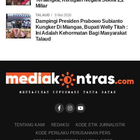
Miliar
TALAUD
9 Mei 2026
Dampingi Presiden Prabowo Subianto
Kungker Di Miangas, Bupati Welly Titah :
Ini Adalah Kehormatan Bagi Masyarakat
Talaud
TENTANG KAMI
REDAKSI
KODE ETIK JURNALISTIK
KODE PERILAKU PERUSAHAAN PERS