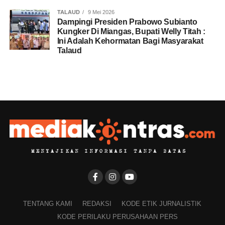
TALAUD
9 Mei 2026
Dampingi Presiden Prabowo Subianto
Kungker Di Miangas, Bupati Welly Titah :
Ini Adalah Kehormatan Bagi Masyarakat
Talaud
TENTANG KAMI
REDAKSI
KODE ETIK JURNALISTIK
KODE PERILAKU PERUSAHAAN PERS