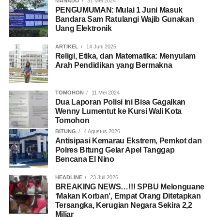
MANADO
31 Mei 2024
PENGUMUMAN: Mulai 1 Juni Masuk
Bandara Sam Ratulangi Wajib Gunakan
Uang Elektronik
ARTIKEL
14 Juni 2025
Religi, Etika, dan Matematika: Menyulam
Arah Pendidikan yang Bermakna
TOMOHON
11 Mei 2024
Dua Laporan Polisi ini Bisa Gagalkan
Wenny Lumentut ke Kursi Wali Kota
Tomohon
BITUNG
4 Agustus 2026
Antisipasi Kemarau Ekstrem, Pemkot dan
Polres Bitung Gelar Apel Tanggap
Bencana El Nino
HEADLINE
23 Juli 2026
BREAKING NEWS…!!! SPBU Melonguane
‘Makan Korban’, Empat Orang Ditetapkan
Tersangka, Kerugian Negara Sekira 2,2
Miliar