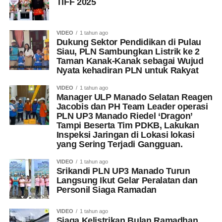
TIFF 2025
VIDEO
1 tahun ago
Dukung Sektor Pendidikan di Pulau
Siau, PLN Sambungkan Listrik ke 2
Taman Kanak-Kanak sebagai Wujud
Nyata kehadiran PLN untuk Rakyat
VIDEO
1 tahun ago
Manager ULP Manado Selatan Reagen
Jacobis dan PH Team Leader operasi
PLN UP3 Manado Riedel ‘Dragon’
Tampi Beserta Tim PDKB, Lakukan
Inspeksi Jaringan di Lokasi lokasi
yang Sering Terjadi Gangguan.
VIDEO
1 tahun ago
Srikandi PLN UP3 Manado Turun
Langsung Ikut Gelar Peralatan dan
Personil Siaga Ramadan
VIDEO
1 tahun ago
Siaga Kelistrikan Bulan Ramadhan,