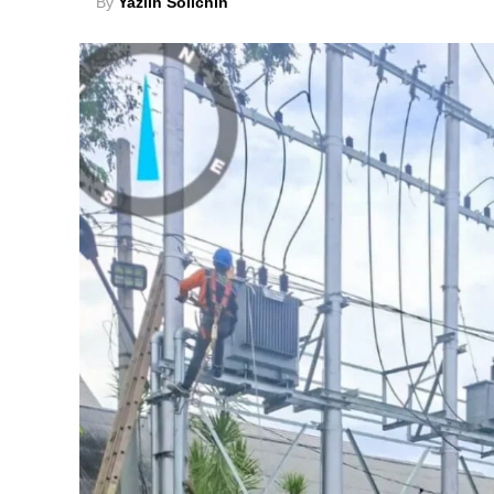
By
Yaziin Solichin