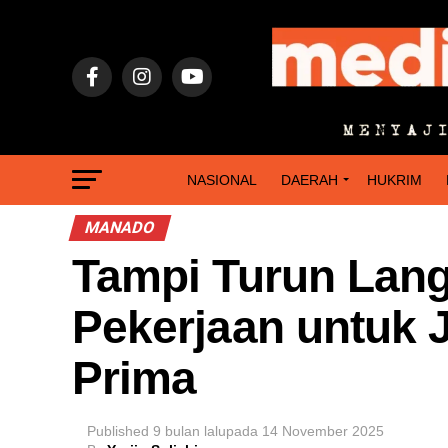
NASIONAL
DAERAH
HUKRIM
MANADO
Tampi Turun Lan
Pekerjaan untuk 
Prima
Published
9 bulan lalu
pada
14 November 2025