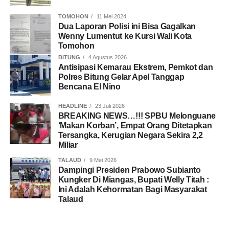
TOMOHON
11 Mei 2024
Dua Laporan Polisi ini Bisa Gagalkan
Wenny Lumentut ke Kursi Wali Kota
Tomohon
BITUNG
4 Agustus 2026
Antisipasi Kemarau Ekstrem, Pemkot dan
Polres Bitung Gelar Apel Tanggap
Bencana El Nino
HEADLINE
23 Juli 2026
BREAKING NEWS…!!! SPBU Melonguane
‘Makan Korban’, Empat Orang Ditetapkan
Tersangka, Kerugian Negara Sekira 2,2
Miliar
TALAUD
9 Mei 2026
Dampingi Presiden Prabowo Subianto
Kungker Di Miangas, Bupati Welly Titah :
Ini Adalah Kehormatan Bagi Masyarakat
Talaud