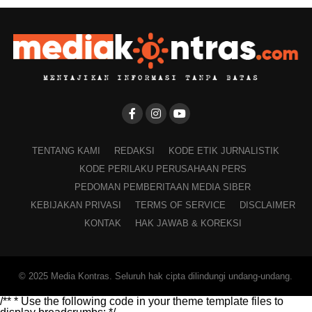
TENTANG KAMI
REDAKSI
KODE ETIK JURNALISTIK
KODE PERILAKU PERUSAHAAN PERS
PEDOMAN PEMBERITAAN MEDIA SIBER
KEBIJAKAN PRIVASI
TERMS OF SERVICE
DISCLAIMER
KONTAK
HAK JAWAB & KOREKSI
© 2025 Media Kontras. Seluruh hak cipta dilindungi undang-undang.
/** * Use the following code in your theme template files to