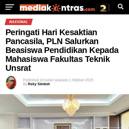
NASIONAL
Peringati Hari Kesaktian
Pancasila, PLN Salurkan
Beasiswa Pendidikan Kepada
Mahasiswa Fakultas Teknik
Unsrat
Published
10 bulan lalu
pada
1 Oktober 2025
By
Reky Simboh