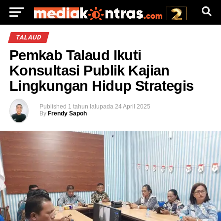
TALAUD
Pemkab Talaud Ikuti
Konsultasi Publik Kajian
Lingkungan Hidup Strategis
Published
1 tahun lalu
pada
24 April 2025
By
Frendy Sapoh