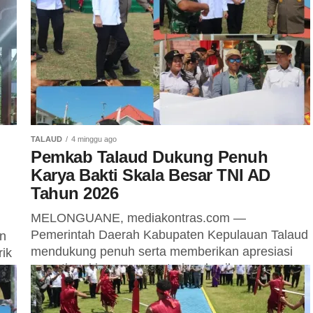
orang tersangka dugaan kasus lahan SPBU
Talaud yang berada di kelurahan Melonguane
Barat, Kecamatan Melonguane. Kejaksaan
Negeri...
TALAUD
4 minggu ago
Pemkab Talaud Dukung Penuh
Karya Bakti Skala Besar TNI AD
Tahun 2026
MELONGUANE, mediakontras.com —
Pemerintah Daerah Kabupaten Kepulauan Talaud
n
mendukung penuh serta memberikan apresiasi
rik
yang tinggi juga ucapan terima kasih yang
mendalam kepada jajaran TNI Angkatan Darat...
..