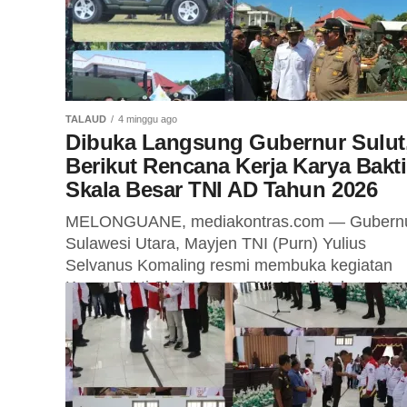
TALAUD
4 minggu ago
Dibuka Langsung Gubernur Sulut
Berikut Rencana Kerja Karya Bakti
Skala Besar TNI AD Tahun 2026
MELONGUANE, mediakontras.com — Gubern
Sulawesi Utara, Mayjen TNI (Purn) Yulius
Selvanus Komaling resmi membuka kegiatan
Karya Bakti Skala Besar TNI AD di Kabupaten
Kepulauan Talaud dan...