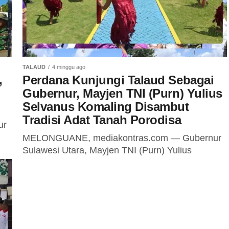
TALAUD
4 minggu ago
,
Perdana Kunjungi Talaud Sebagai
Gubernur, Mayjen TNI (Purn) Yulius
Selvanus Komaling Disambut
Tradisi Adat Tanah Porodisa
ur
MELONGUANE, mediakontras.com — Gubernur
Sulawesi Utara, Mayjen TNI (Purn) Yulius
Selvanus Komaling, S.E., akhirnya tiba di
Kabupaten Kepulauan Talaud. Kedatangan YSK
untuk pertama kalinya setelah dilantik...