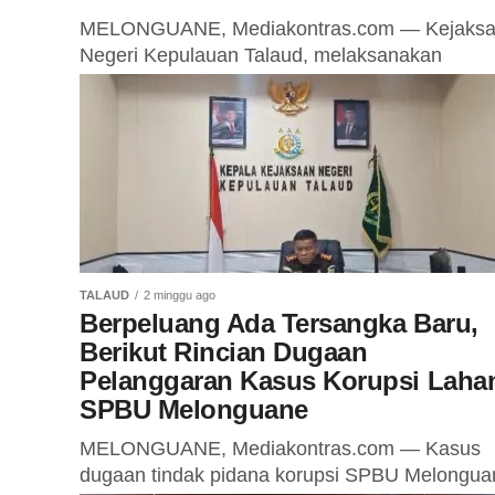
MELONGUANE, Mediakontras.com — Kejaks
Negeri Kepulauan Talaud, melaksanakan
Penyuluhan Hukum Dialog Interaktif Jaksa
Menyapa dengan Tema Perlindungan Peremp
dan Anak Dalam Rangka Meningkatkan
Kesadaran Hukum bagi...
TALAUD
2 minggu ago
Berpeluang Ada Tersangka Baru,
Berikut Rincian Dugaan
Pelanggaran Kasus Korupsi Laha
SPBU Melonguane
MELONGUANE, Mediakontras.com — Kasus
dugaan tindak pidana korupsi SPBU Melongua