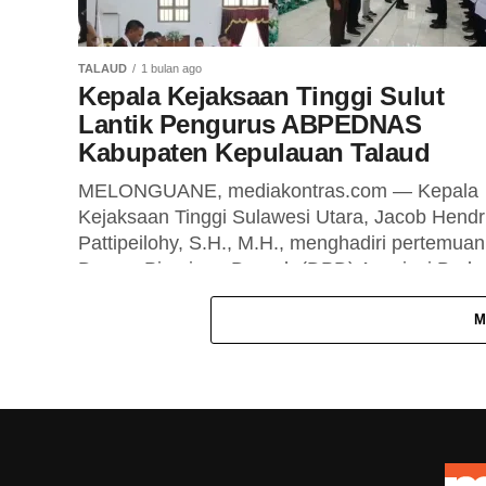
TALAUD
1 bulan ago
Kepala Kejaksaan Tinggi Sulut
Lantik Pengurus ABPEDNAS
Kabupaten Kepulauan Talaud
MELONGUANE, mediakontras.com — Kepala
Kejaksaan Tinggi Sulawesi Utara, Jacob Hendr
Pattipeilohy, S.H., M.H., menghadiri pertemuan
Dewan Pimpinan Daerah (DPD) Asosiasi Bada
Permusyawaratan Desa Nasional (ABPEDNAS
Sulawesi...
M