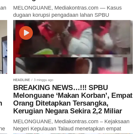
aan
MELONGUANE, Mediakontras.com — Kasus
dugaan korupsi pengadaan lahan SPBU
Melonguane tahun anggaran 2022, semakin
uan
menarik. Surat Keputusan penetapan lokasi yang
ditandatangani oleh Bupati Kepulauan Talaud
yang...
HEADLINE
3 minggu ago
BREAKING NEWS…!!! SPBU
Melonguane ‘Makan Korban’, Empat
n
Orang Ditetapkan Tersangka,
Kerugian Negara Sekira 2,2 Miliar
MELONGUANE, Mediakontras.com – Kejaksaan
ne
Negeri Kepulauan Talaud menetapkan empat