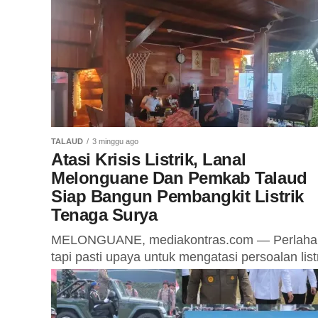
tahun anggaran 2022, berpeluang ada
penambahan tersangka baru, Kamis
(23/07/2027). Pasca penetapan empat orang
tersangka, oleh...
TALAUD
3 minggu ago
Atasi Krisis Listrik, Lanal
Melonguane Dan Pemkab Talaud
Siap Bangun Pembangkit Listrik
Tenaga Surya
MELONGUANE, mediakontras.com — Perlaha
tapi pasti upaya untuk mengatasi persoalan list
yang ada Kabupaten Kepulauan Talaud mulai
terealisasi. Pemerintah Daerah Kabupaten
Kepulauan Talaud bersama dengan Pangkalan.