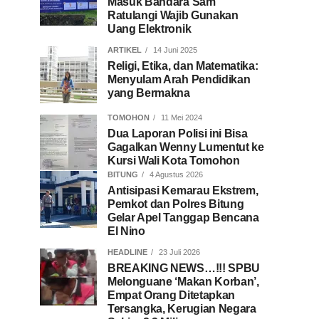
Masuk Bandara Sam
Ratulangi Wajib Gunakan
Uang Elektronik
ARTIKEL
14 Juni 2025
Religi, Etika, dan Matematika:
Menyulam Arah Pendidikan
yang Bermakna
TOMOHON
11 Mei 2024
Dua Laporan Polisi ini Bisa
Gagalkan Wenny Lumentut ke
Kursi Wali Kota Tomohon
BITUNG
4 Agustus 2026
Antisipasi Kemarau Ekstrem,
Pemkot dan Polres Bitung
Gelar Apel Tanggap Bencana
El Nino
HEADLINE
23 Juli 2026
BREAKING NEWS…!!! SPBU
Melonguane ‘Makan Korban’,
Empat Orang Ditetapkan
Tersangka, Kerugian Negara