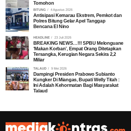
Tomohon
BITUNG
4 Agustus 2026
Antisipasi Kemarau Ekstrem, Pemkot dan
Polres Bitung Gelar Apel Tanggap
Bencana El Nino
HEADLINE
23 Juli 2026
BREAKING NEWS…!!! SPBU Melonguane
‘Makan Korban’, Empat Orang Ditetapkan
Tersangka, Kerugian Negara Sekira 2,2
Miliar
TALAUD
9 Mei 2026
Dampingi Presiden Prabowo Subianto
Kungker Di Miangas, Bupati Welly Titah :
Ini Adalah Kehormatan Bagi Masyarakat
Talaud