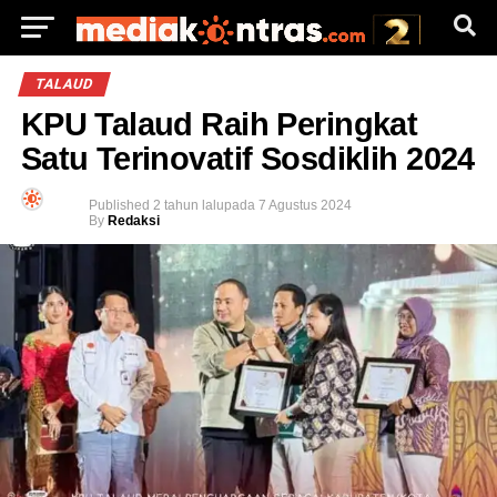
TALAUD
KPU Talaud Raih Peringkat
Satu Terinovatif Sosdiklih 2024
Published
2 tahun lalu
pada
7 Agustus 2024
By
Redaksi