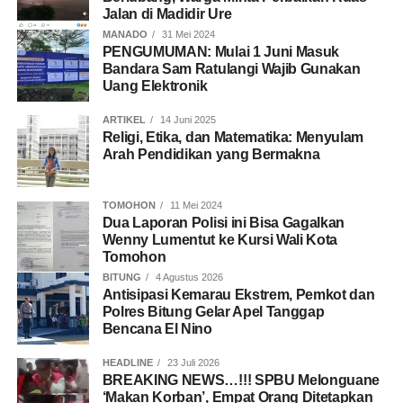
Jalan di Madidir Ure
MANADO
31 Mei 2024
PENGUMUMAN: Mulai 1 Juni Masuk
Bandara Sam Ratulangi Wajib Gunakan
Uang Elektronik
ARTIKEL
14 Juni 2025
Religi, Etika, dan Matematika: Menyulam
Arah Pendidikan yang Bermakna
TOMOHON
11 Mei 2024
Dua Laporan Polisi ini Bisa Gagalkan
Wenny Lumentut ke Kursi Wali Kota
Tomohon
BITUNG
4 Agustus 2026
Antisipasi Kemarau Ekstrem, Pemkot dan
Polres Bitung Gelar Apel Tanggap
Bencana El Nino
HEADLINE
23 Juli 2026
BREAKING NEWS…!!! SPBU Melonguane
‘Makan Korban’, Empat Orang Ditetapkan