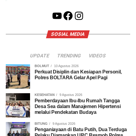
YouTube
Facebook
Instagram
SOSIAL MEDIA
UPDATE
TRENDING
VIDEOS
BOLMUT
10 Agustus 2026
Perkuat Disiplin dan Kesiapan Personil,
Polres BOLTARA Gelar Apel Pagi
KESEHATAN
9 Agustus 2026
Pemberdayaan Ibu-Ibu Rumah Tangga
Desa Sea dalam Manajemen Hipertensi
melalui Pendekatan Budaya
BITUNG
9 Agustus 2026
Penganiayaan di Batu Putih, Dua Terduga
Pelaku Diamankan URC Resmob Polres