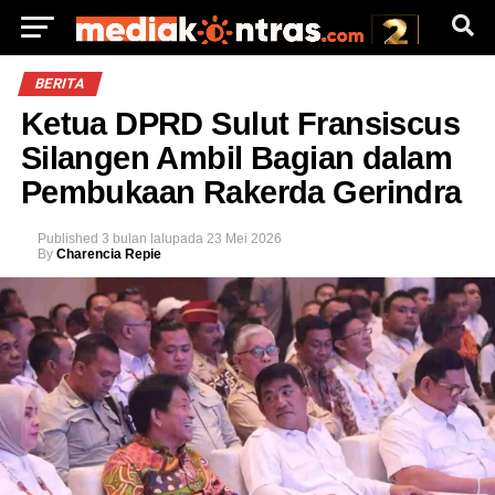
BERITA
Ketua DPRD Sulut Fransiscus
Silangen Ambil Bagian dalam
Pembukaan Rakerda Gerindra
Published
3 bulan lalu
pada
23 Mei 2026
By
Charencia Repie