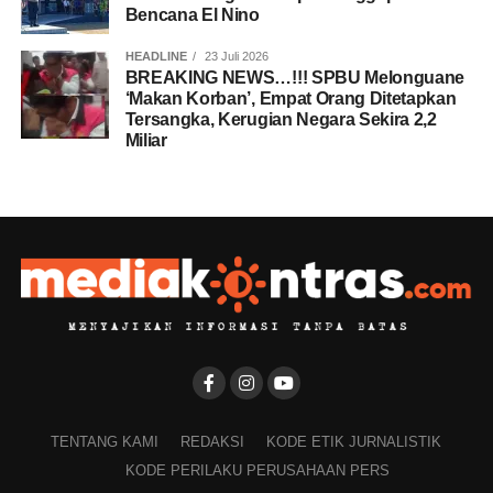
Bencana El Nino
HEADLINE
23 Juli 2026
BREAKING NEWS…!!! SPBU Melonguane
‘Makan Korban’, Empat Orang Ditetapkan
Tersangka, Kerugian Negara Sekira 2,2
Miliar
TENTANG KAMI
REDAKSI
KODE ETIK JURNALISTIK
KODE PERILAKU PERUSAHAAN PERS