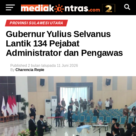
PROVINSI SULAWESI UTARA
Gubernur Yulius Selvanus
Lantik 134 Pejabat
Administrator dan Pengawas
Published
2 bulan lalu
pada
11 Juni 2026
By
Charencia Repie