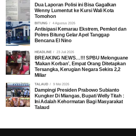
Dua Laporan Polisi ini Bisa Gagalkan
Wenny Lumentut ke Kursi Wali Kota
Tomohon
BITUNG
4 Agustus 2026
Antisipasi Kemarau Ekstrem, Pemkot dan
Polres Bitung Gelar Apel Tanggap
Bencana El Nino
HEADLINE
23 Juli 2026
BREAKING NEWS…!!! SPBU Melonguane
‘Makan Korban’, Empat Orang Ditetapkan
Tersangka, Kerugian Negara Sekira 2,2
Miliar
TALAUD
9 Mei 2026
Dampingi Presiden Prabowo Subianto
Kungker Di Miangas, Bupati Welly Titah :
Ini Adalah Kehormatan Bagi Masyarakat
Talaud