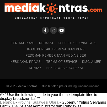
TENTANG KAMI
REDAKSI
KODE ETIK JURNALISTIK
KODE PERILAKU PERUSAHAAN PERS
PEDOMAN PEMBERITAAN MEDIA SIBER
KEBIJAKAN PRIVASI
TERMS OF SERVICE
DISCLAIMER
KONTAK
HAK JAWAB & KOREKSI
© 2025 Media Kontras. Seluruh hak cipta dilindungi undang-undang.
/** * Use the following code in your theme template files to
display breadcrumbs: */
Beranda
-
Provinsi Sulawesi Utara
-
Gubernur Yulius Selvanus
Lantik 134 Pejabat Administrator dan Pengawas