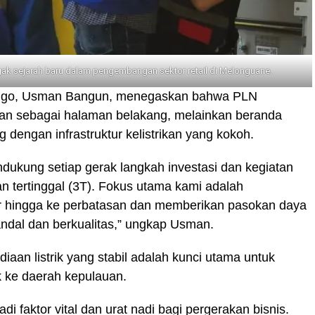
gak sejarah baru dalam pengembangan sektor retail di Melonguane.
nggo, Usman Bangun, menegaskan bahwa PLN
n sebagai halaman belakang, melainkan beranda
dengan infrastruktur kelistrikan yang kokoh.
ukung setiap gerak langkah investasi dan kegiatan
dan tertinggal (3T). Fokus utama kami adalah
ur hingga ke perbatasan dan memberikan pasokan daya
andal dan berkualitas,” ungkap Usman.
an listrik yang stabil adalah kunci utama untuk
 ke daerah kepulauan.
di faktor vital dan urat nadi bagi pergerakan bisnis.