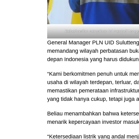
Keberhasilan penyalaan ini menjadi tong
General Manager PLN UID Sulutte
memandang wilayah perbatasan buka
depan Indonesia yang harus didukung 
“Kami berkomitmen penuh untuk mend
usaha di wilayah terdepan, terluar, 
memastikan pemerataan infrastrukt
yang tidak hanya cukup, tetapi juga 
Beliau menambahkan bahwa ketersedia
menarik kepercayaan investor masuk
“Ketersediaan listrik yang andal menja