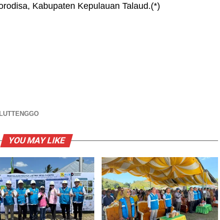
orodisa, Kabupaten Kepulauan Talaud.(*)
ULUTTENGGO
YOU MAY LIKE