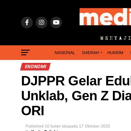
NASIONAL
DAERAH
HUKRIM
EKONOMI
DJPPR Gelar Edu
Unklab, Gen Z Dia
ORI
Published
10 bulan lalu
pada
17 Oktober 2025