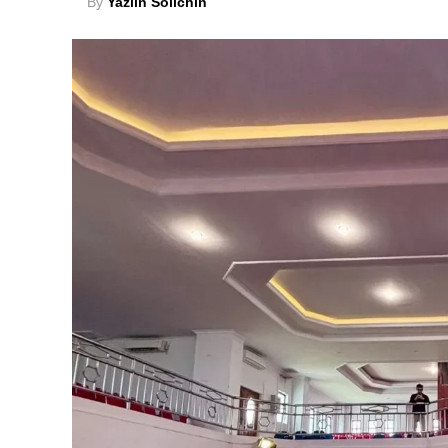
By
Yaziin Solichin