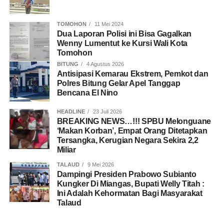
TOMOHON
11 Mei 2024
Dua Laporan Polisi ini Bisa Gagalkan
Wenny Lumentut ke Kursi Wali Kota
Tomohon
BITUNG
4 Agustus 2026
Antisipasi Kemarau Ekstrem, Pemkot dan
Polres Bitung Gelar Apel Tanggap
Bencana El Nino
HEADLINE
23 Juli 2026
BREAKING NEWS…!!! SPBU Melonguane
‘Makan Korban’, Empat Orang Ditetapkan
Tersangka, Kerugian Negara Sekira 2,2
Miliar
TALAUD
9 Mei 2026
Dampingi Presiden Prabowo Subianto
Kungker Di Miangas, Bupati Welly Titah :
Ini Adalah Kehormatan Bagi Masyarakat
Talaud