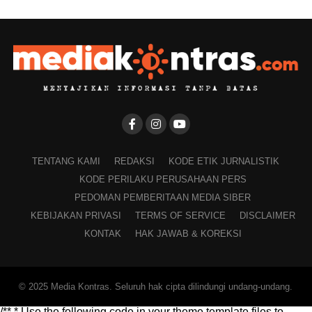
TENTANG KAMI
REDAKSI
KODE ETIK JURNALISTIK
KODE PERILAKU PERUSAHAAN PERS
PEDOMAN PEMBERITAAN MEDIA SIBER
KEBIJAKAN PRIVASI
TERMS OF SERVICE
DISCLAIMER
KONTAK
HAK JAWAB & KOREKSI
© 2025 Media Kontras. Seluruh hak cipta dilindungi undang-undang.
/** * Use the following code in your theme template files to