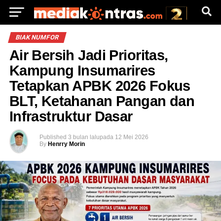
BIAK NUMFOR
Air Bersih Jadi Prioritas,
Kampung Insumarires
Tetapkan APBK 2026 Fokus
BLT, Ketahanan Pangan dan
Infrastruktur Dasar
Published
3 bulan lalu
pada
12 Mei 2026
By
Henrry Morin