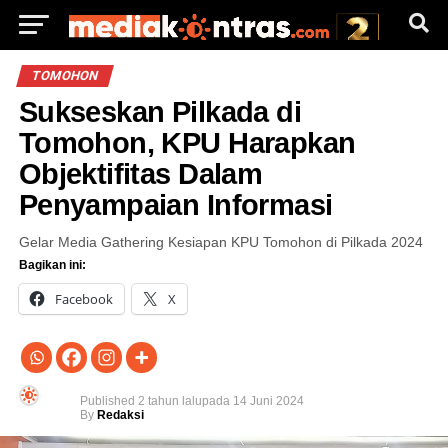
TOMOHON
Sukseskan Pilkada di
Tomohon, KPU Harapkan
Objektifitas Dalam
Penyampaian Informasi
Gelar Media Gathering Kesiapan KPU Tomohon di Pilkada 2024
Bagikan ini:
Facebook
X
Published
2 tahun lalu
pada
14 Juni 2024
By
Redaksi