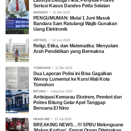
Lainnya Diduga Fiktif, Penyidik Polres
Seriusi Kasus Dandes Petta Selatan
MANADO
31 Mei 2024
PENGUMUMAN: Mulai 1 Juni Masuk
Bandara Sam Ratulangi Wajib Gunakan
Uang Elektronik
ARTIKEL
14 Juni 2025
Religi, Etika, dan Matematika: Menyulam
Arah Pendidikan yang Bermakna
TOMOHON
11 Mei 2024
Dua Laporan Polisi ini Bisa Gagalkan
Wenny Lumentut ke Kursi Wali Kota
Tomohon
BITUNG
4 Agustus 2026
Antisipasi Kemarau Ekstrem, Pemkot dan
Polres Bitung Gelar Apel Tanggap
Bencana El Nino
HEADLINE
23 Juli 2026
BREAKING NEWS…!!! SPBU Melonguane
‘Makan Korban’, Empat Orang Ditetapkan