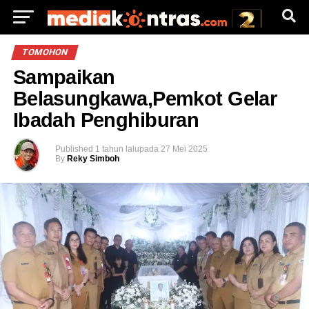
TOMOHON
Sampaikan
Belasungkawa,Pemkot Gelar
Ibadah Penghiburan
Published
1 tahun lalu
pada
27 Mei 2025
By
Reky Simboh