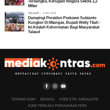
Tersangka, Kerugian Negara Sekira 2,2
Miliar
TALAUD
9 Mei 2026
Dampingi Presiden Prabowo Subianto
Kungker Di Miangas, Bupati Welly Titah :
Ini Adalah Kehormatan Bagi Masyarakat
Talaud
TENTANG KAMI
REDAKSI
KODE ETIK JURNALISTIK
KODE PERILAKU PERUSAHAAN PERS