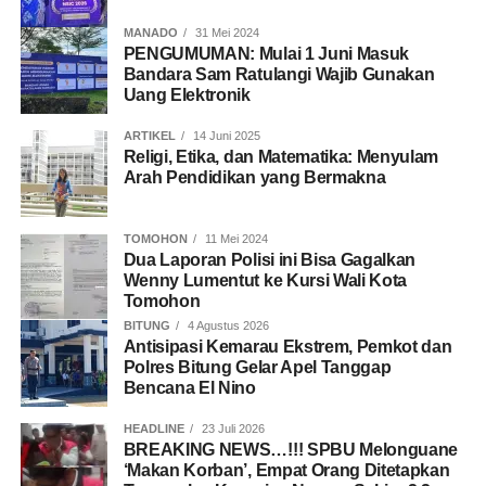
MANADO
31 Mei 2024
PENGUMUMAN: Mulai 1 Juni Masuk
Bandara Sam Ratulangi Wajib Gunakan
Uang Elektronik
ARTIKEL
14 Juni 2025
Religi, Etika, dan Matematika: Menyulam
Arah Pendidikan yang Bermakna
TOMOHON
11 Mei 2024
Dua Laporan Polisi ini Bisa Gagalkan
Wenny Lumentut ke Kursi Wali Kota
Tomohon
BITUNG
4 Agustus 2026
Antisipasi Kemarau Ekstrem, Pemkot dan
Polres Bitung Gelar Apel Tanggap
Bencana El Nino
HEADLINE
23 Juli 2026
BREAKING NEWS…!!! SPBU Melonguane
‘Makan Korban’, Empat Orang Ditetapkan