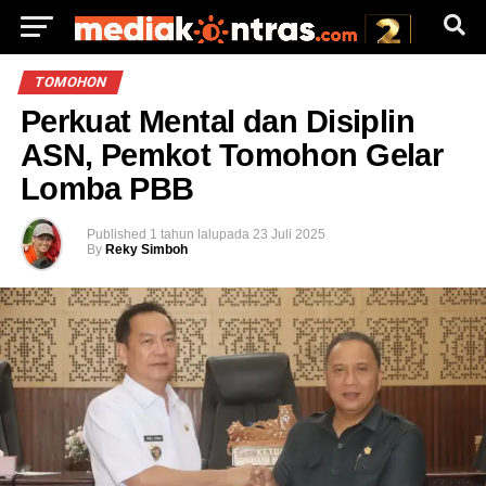
TOMOHON
Perkuat Mental dan Disiplin
ASN, Pemkot Tomohon Gelar
Lomba PBB
Published
1 tahun lalu
pada
23 Juli 2025
By
Reky Simboh