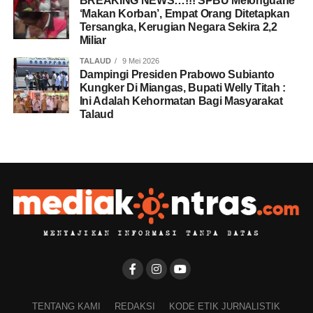
BREAKING NEWS…!!! SPBU Melonguane
‘Makan Korban’, Empat Orang Ditetapkan
Tersangka, Kerugian Negara Sekira 2,2
Miliar
TALAUD
9 Mei 2026
Dampingi Presiden Prabowo Subianto
Kungker Di Miangas, Bupati Welly Titah :
Ini Adalah Kehormatan Bagi Masyarakat
Talaud
TENTANG KAMI
REDAKSI
KODE ETIK JURNALISTIK