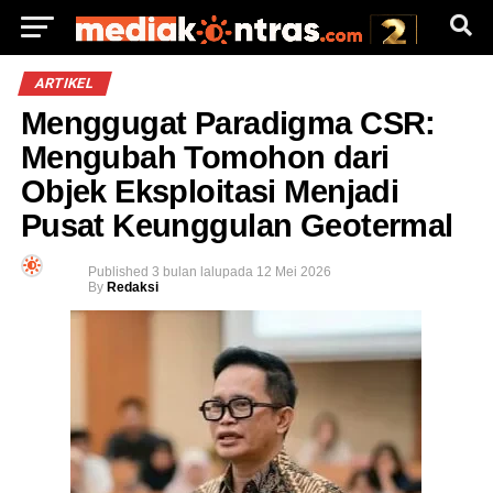
ARTIKEL
Menggugat Paradigma CSR:
Mengubah Tomohon dari
Objek Eksploitasi Menjadi
Pusat Keunggulan Geotermal
Published
3 bulan lalu
pada
12 Mei 2026
By
Redaksi