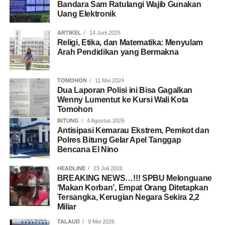
Bandara Sam Ratulangi Wajib Gunakan
Uang Elektronik
ARTIKEL
14 Juni 2025
Religi, Etika, dan Matematika: Menyulam
Arah Pendidikan yang Bermakna
TOMOHON
11 Mei 2024
Dua Laporan Polisi ini Bisa Gagalkan
Wenny Lumentut ke Kursi Wali Kota
Tomohon
BITUNG
4 Agustus 2026
Antisipasi Kemarau Ekstrem, Pemkot dan
Polres Bitung Gelar Apel Tanggap
Bencana El Nino
HEADLINE
23 Juli 2026
BREAKING NEWS…!!! SPBU Melonguane
‘Makan Korban’, Empat Orang Ditetapkan
Tersangka, Kerugian Negara Sekira 2,2
Miliar
TALAUD
9 Mei 2026