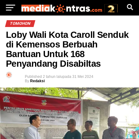
TOMOHON
Loby Wali Kota Caroll Senduk
di Kemensos Berbuah
Bantuan Untuk 168
Penyandang Disabiltas
Published
2 tahun lalu
pada
31 Mei 2024
By
Redaksi