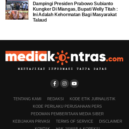
Dampingi Presiden Prabowo Subianto
Kungker Di Miangas, Bupati Welly Titah :
Ini Adalah Kehormatan Bagi Masyarakat
Talaud
TENTANG KAMI
REDAKSI
KODE ETIK JURNALISTIK
KODE PERILAKU PERUSAHAAN PERS
PEDOMAN PEMBERITAAN MEDIA SIBER
KEBIJAKAN PRIVASI
TERMS OF SERVICE
DISCLAIMER
KONTAK
HAK JAWAB & KOREKSI