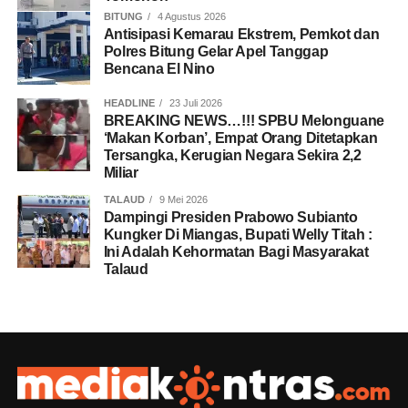
BITUNG
4 Agustus 2026
Antisipasi Kemarau Ekstrem, Pemkot dan
Polres Bitung Gelar Apel Tanggap
Bencana El Nino
HEADLINE
23 Juli 2026
BREAKING NEWS…!!! SPBU Melonguane
‘Makan Korban’, Empat Orang Ditetapkan
Tersangka, Kerugian Negara Sekira 2,2
Miliar
TALAUD
9 Mei 2026
Dampingi Presiden Prabowo Subianto
Kungker Di Miangas, Bupati Welly Titah :
Ini Adalah Kehormatan Bagi Masyarakat
Talaud