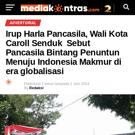
ADVERTORIAL
Irup Harla Pancasila, Wali Kota
Caroll Senduk Sebut
Pancasila Bintang Penuntun
Menuju Indonesia Makmur di
era globalisasi
Published
2 tahun lalu
pada
1 Juni 2024
By
Redaksi