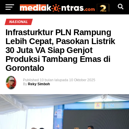
NASIONAL
Infrasturktur PLN Rampung
Lebih Cepat, Pasokan Listrik
30 Juta VA Siap Genjot
Produksi Tambang Emas di
Gorontalo
Published
10 bulan lalu
pada
10 Oktober 2025
By
Reky Simboh