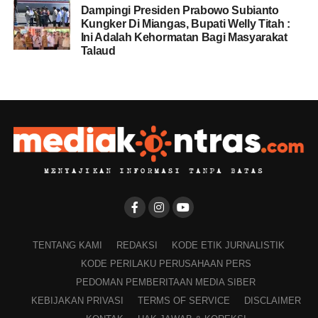
Dampingi Presiden Prabowo Subianto
Kungker Di Miangas, Bupati Welly Titah :
Ini Adalah Kehormatan Bagi Masyarakat
Talaud
TENTANG KAMI
REDAKSI
KODE ETIK JURNALISTIK
KODE PERILAKU PERUSAHAAN PERS
PEDOMAN PEMBERITAAN MEDIA SIBER
KEBIJAKAN PRIVASI
TERMS OF SERVICE
DISCLAIMER