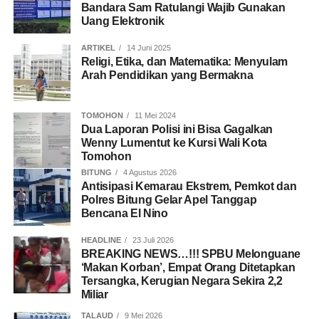
Bandara Sam Ratulangi Wajib Gunakan
Uang Elektronik
ARTIKEL
14 Juni 2025
Religi, Etika, dan Matematika: Menyulam
Arah Pendidikan yang Bermakna
TOMOHON
11 Mei 2024
Dua Laporan Polisi ini Bisa Gagalkan
Wenny Lumentut ke Kursi Wali Kota
Tomohon
BITUNG
4 Agustus 2026
Antisipasi Kemarau Ekstrem, Pemkot dan
Polres Bitung Gelar Apel Tanggap
Bencana El Nino
HEADLINE
23 Juli 2026
BREAKING NEWS…!!! SPBU Melonguane
‘Makan Korban’, Empat Orang Ditetapkan
Tersangka, Kerugian Negara Sekira 2,2
Miliar
TALAUD
9 Mei 2026