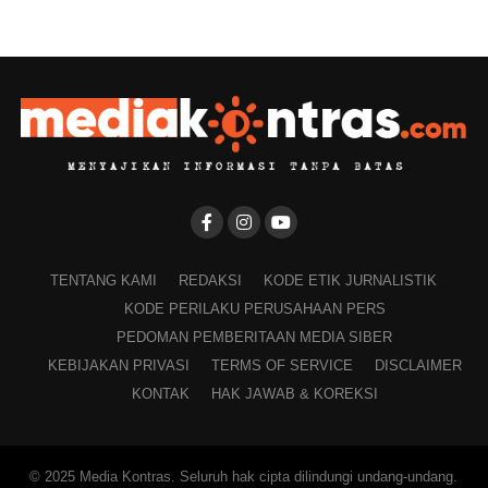
TENTANG KAMI
REDAKSI
KODE ETIK JURNALISTIK
KODE PERILAKU PERUSAHAAN PERS
PEDOMAN PEMBERITAAN MEDIA SIBER
KEBIJAKAN PRIVASI
TERMS OF SERVICE
DISCLAIMER
KONTAK
HAK JAWAB & KOREKSI
© 2025 Media Kontras. Seluruh hak cipta dilindungi undang-undang.