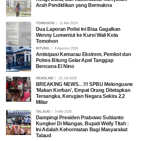
Arah Pendidikan yang Bermakna
TOMOHON
11 Mei 2024
Dua Laporan Polisi ini Bisa Gagalkan
Wenny Lumentut ke Kursi Wali Kota
Tomohon
BITUNG
4 Agustus 2026
Antisipasi Kemarau Ekstrem, Pemkot dan
Polres Bitung Gelar Apel Tanggap
Bencana El Nino
HEADLINE
23 Juli 2026
BREAKING NEWS…!!! SPBU Melonguane
‘Makan Korban’, Empat Orang Ditetapkan
Tersangka, Kerugian Negara Sekira 2,2
Miliar
TALAUD
9 Mei 2026
Dampingi Presiden Prabowo Subianto
Kungker Di Miangas, Bupati Welly Titah :
Ini Adalah Kehormatan Bagi Masyarakat
Talaud