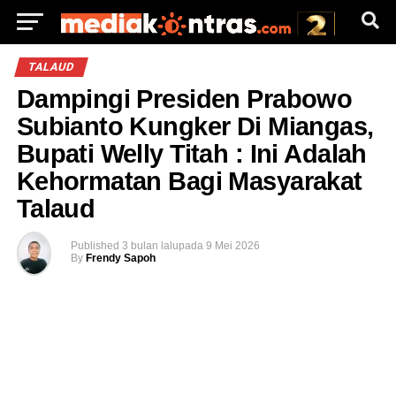
TALAUD
Dampingi Presiden Prabowo
Subianto Kungker Di Miangas,
Bupati Welly Titah : Ini Adalah
Kehormatan Bagi Masyarakat
Talaud
Published
3 bulan lalu
pada
9 Mei 2026
By
Frendy Sapoh