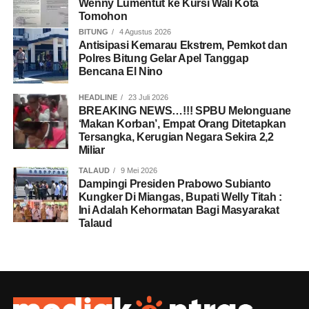
Wenny Lumentut ke Kursi Wali Kota
Tomohon
BITUNG
4 Agustus 2026
Antisipasi Kemarau Ekstrem, Pemkot dan
Polres Bitung Gelar Apel Tanggap
Bencana El Nino
HEADLINE
23 Juli 2026
BREAKING NEWS…!!! SPBU Melonguane
‘Makan Korban’, Empat Orang Ditetapkan
Tersangka, Kerugian Negara Sekira 2,2
Miliar
TALAUD
9 Mei 2026
Dampingi Presiden Prabowo Subianto
Kungker Di Miangas, Bupati Welly Titah :
Ini Adalah Kehormatan Bagi Masyarakat
Talaud