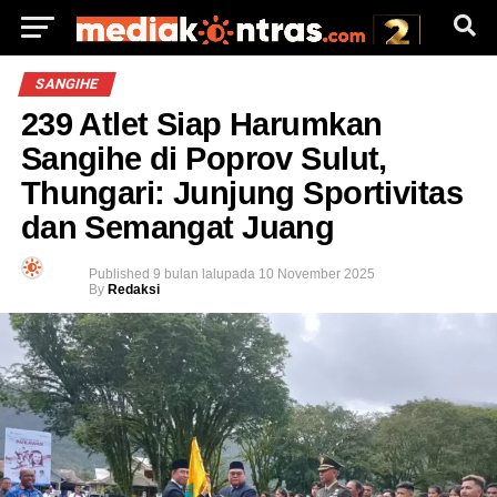
SANGIHE
239 Atlet Siap Harumkan
Sangihe di Poprov Sulut,
Thungari: Junjung Sportivitas
dan Semangat Juang
Published
9 bulan lalu
pada
10 November 2025
By
Redaksi