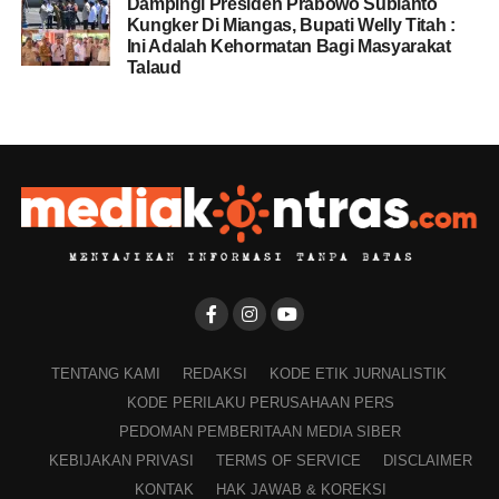
Dampingi Presiden Prabowo Subianto
Kungker Di Miangas, Bupati Welly Titah :
Ini Adalah Kehormatan Bagi Masyarakat
Talaud
TENTANG KAMI
REDAKSI
KODE ETIK JURNALISTIK
KODE PERILAKU PERUSAHAAN PERS
PEDOMAN PEMBERITAAN MEDIA SIBER
KEBIJAKAN PRIVASI
TERMS OF SERVICE
DISCLAIMER
KONTAK
HAK JAWAB & KOREKSI