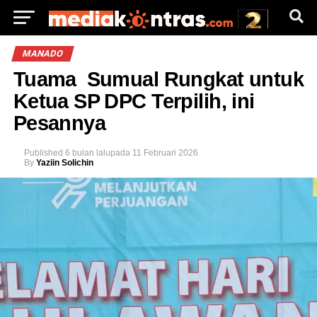
MANADO
Tuama Sumual Rungkat untuk
Ketua SP DPC Terpilih, ini
Pesannya
Published
6 bulan lalu
pada
11 Februari 2026
By
Yaziin Solichin