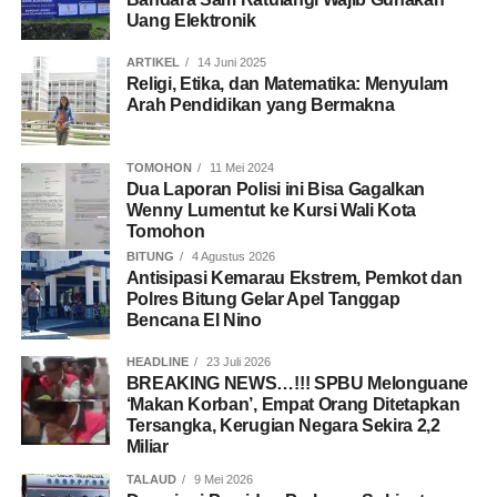
Uang Elektronik
ARTIKEL
14 Juni 2025
Religi, Etika, dan Matematika: Menyulam
Arah Pendidikan yang Bermakna
TOMOHON
11 Mei 2024
Dua Laporan Polisi ini Bisa Gagalkan
Wenny Lumentut ke Kursi Wali Kota
Tomohon
BITUNG
4 Agustus 2026
Antisipasi Kemarau Ekstrem, Pemkot dan
Polres Bitung Gelar Apel Tanggap
Bencana El Nino
HEADLINE
23 Juli 2026
BREAKING NEWS…!!! SPBU Melonguane
‘Makan Korban’, Empat Orang Ditetapkan
Tersangka, Kerugian Negara Sekira 2,2
Miliar
TALAUD
9 Mei 2026