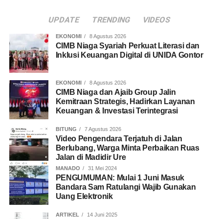
UPDATE
TRENDING
VIDEOS
EKONOMI
8 Agustus 2026
CIMB Niaga Syariah Perkuat Literasi dan
Inklusi Keuangan Digital di UNIDA Gontor
EKONOMI
8 Agustus 2026
CIMB Niaga dan Ajaib Group Jalin
Kemitraan Strategis, Hadirkan Layanan
Keuangan & Investasi Terintegrasi
BITUNG
7 Agustus 2026
Video Pengendara Terjatuh di Jalan
Berlubang, Warga Minta Perbaikan Ruas
Jalan di Madidir Ure
MANADO
31 Mei 2024
PENGUMUMAN: Mulai 1 Juni Masuk
Bandara Sam Ratulangi Wajib Gunakan
Uang Elektronik
ARTIKEL
14 Juni 2025