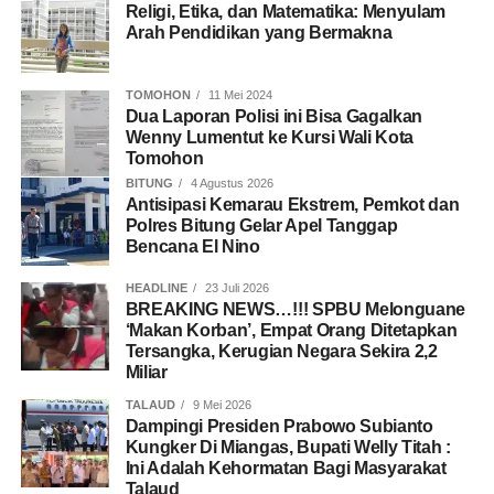
Religi, Etika, dan Matematika: Menyulam
Arah Pendidikan yang Bermakna
TOMOHON
11 Mei 2024
Dua Laporan Polisi ini Bisa Gagalkan
Wenny Lumentut ke Kursi Wali Kota
Tomohon
BITUNG
4 Agustus 2026
Antisipasi Kemarau Ekstrem, Pemkot dan
Polres Bitung Gelar Apel Tanggap
Bencana El Nino
HEADLINE
23 Juli 2026
BREAKING NEWS…!!! SPBU Melonguane
‘Makan Korban’, Empat Orang Ditetapkan
Tersangka, Kerugian Negara Sekira 2,2
Miliar
TALAUD
9 Mei 2026
Dampingi Presiden Prabowo Subianto
Kungker Di Miangas, Bupati Welly Titah :
Ini Adalah Kehormatan Bagi Masyarakat
Talaud