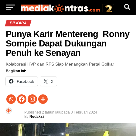
PILKADA
Punya Karir Mentereng Ronny
Sompie Dapat Dukungan
Penuh ke Senayan
Kolaborasi HVP dan RFS Siap Menangkan Partai Golkar
Bagikan ini:
Facebook
X
Published
2 tahun lalu
pada
8 Februari 2024
By
Redaksi