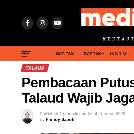
NASIONAL
DAERAH
HUKRIM
TALAUD
Pembacaan Putus
Talaud Wajib Jaga
Published
1 tahun lalu
pada
24 Februari 2025
By
Frendy Sapoh