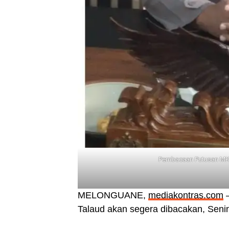
Pembacaan Putusan MK,
MELONGUANE,
mediakontras.com
—
Talaud akan segera dibacakan, Senin