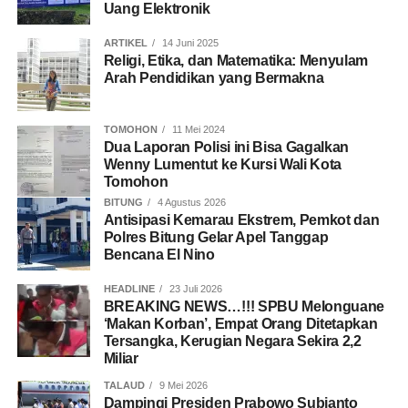
Uang Elektronik
ARTIKEL
14 Juni 2025
Religi, Etika, dan Matematika: Menyulam
Arah Pendidikan yang Bermakna
TOMOHON
11 Mei 2024
Dua Laporan Polisi ini Bisa Gagalkan
Wenny Lumentut ke Kursi Wali Kota
Tomohon
BITUNG
4 Agustus 2026
Antisipasi Kemarau Ekstrem, Pemkot dan
Polres Bitung Gelar Apel Tanggap
Bencana El Nino
HEADLINE
23 Juli 2026
BREAKING NEWS…!!! SPBU Melonguane
‘Makan Korban’, Empat Orang Ditetapkan
Tersangka, Kerugian Negara Sekira 2,2
Miliar
TALAUD
9 Mei 2026
Dampingi Presiden Prabowo Subianto