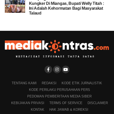
Kungker Di Miangas, Bupati Welly Titah :
Ini Adalah Kehormatan Bagi Masyarakat
Talaud
TENTANG KAMI
REDAKSI
KODE ETIK JURNALISTIK
KODE PERILAKU PERUSAHAAN PERS
PEDOMAN PEMBERITAAN MEDIA SIBER
KEBIJAKAN PRIVASI
TERMS OF SERVICE
DISCLAIMER
KONTAK
HAK JAWAB & KOREKSI