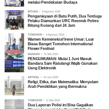
melalui Pendekatan Budaya
BITUNG
9 Agustus 2026
Penganiayaan di Batu Putih, Dua Terduga
Pelaku Diamankan URC Resmob Polres
Bitung Kurang dari 24 Jam
TOMOHON
9 Agustus 2026
Wamen Kemenekraf Irene Umar: Luar
Biasa Banget Tomohon International
Flower Festival
MANADO
31 Mei 2024
PENGUMUMAN: Mulai 1 Juni Masuk
Bandara Sam Ratulangi Wajib Gunakan
Uang Elektronik
ARTIKEL
14 Juni 2025
Religi, Etika, dan Matematika: Menyulam
Arah Pendidikan yang Bermakna
TOMOHON
11 Mei 2024
Dua Laporan Polisi ini Bisa Gagalkan