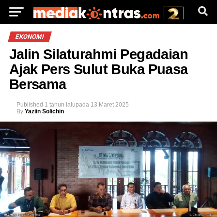
EKONOMI
Jalin Silaturahmi Pegadaian
Ajak Pers Sulut Buka Puasa
Bersama
Published
1 tahun lalu
pada
13 Maret 2025
By
Yaziin Solichin