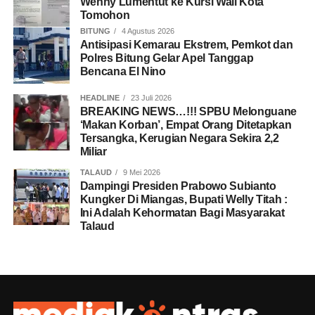
Wenny Lumentut ke Kursi Wali Kota
Tomohon
BITUNG
4 Agustus 2026
Antisipasi Kemarau Ekstrem, Pemkot dan
Polres Bitung Gelar Apel Tanggap
Bencana El Nino
HEADLINE
23 Juli 2026
BREAKING NEWS…!!! SPBU Melonguane
‘Makan Korban’, Empat Orang Ditetapkan
Tersangka, Kerugian Negara Sekira 2,2
Miliar
TALAUD
9 Mei 2026
Dampingi Presiden Prabowo Subianto
Kungker Di Miangas, Bupati Welly Titah :
Ini Adalah Kehormatan Bagi Masyarakat
Talaud