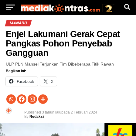
MANADO
Enjel Lakumani Gerak Cepat
Pangkas Pohon Penyebab
Gangguan
ULP PLN Mansel Terjunkan Tim Dibeberapa Titik Rawan
Bagikan ini:
Facebook
X
Published
3 tahun lalu
pada
2 Februari 2024
By
Redaksi