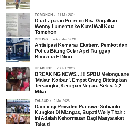
TOMOHON
11 Mei 2024
Dua Laporan Polisi ini Bisa Gagalkan
Wenny Lumentut ke Kursi Wali Kota
Tomohon
BITUNG
4 Agustus 2026
Antisipasi Kemarau Ekstrem, Pemkot dan
Polres Bitung Gelar Apel Tanggap
Bencana El Nino
HEADLINE
23 Juli 2026
BREAKING NEWS…!!! SPBU Melonguane
‘Makan Korban’, Empat Orang Ditetapkan
Tersangka, Kerugian Negara Sekira 2,2
Miliar
TALAUD
9 Mei 2026
Dampingi Presiden Prabowo Subianto
Kungker Di Miangas, Bupati Welly Titah :
Ini Adalah Kehormatan Bagi Masyarakat
Talaud