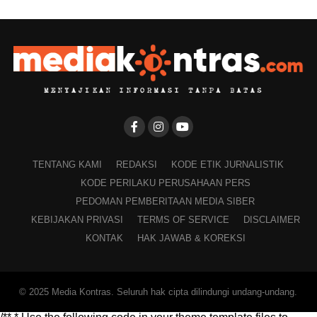
TENTANG KAMI
REDAKSI
KODE ETIK JURNALISTIK
KODE PERILAKU PERUSAHAAN PERS
PEDOMAN PEMBERITAAN MEDIA SIBER
KEBIJAKAN PRIVASI
TERMS OF SERVICE
DISCLAIMER
KONTAK
HAK JAWAB & KOREKSI
© 2025 Media Kontras. Seluruh hak cipta dilindungi undang-undang.